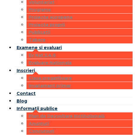
Voluntariat
Programe
Proiecte europene
Proiecte proprii
Publicatii
Tabere
Examene si evaluari
Ev Nat 2.4.6
Evaluare Nationala
Inscrieri
Clasa pregatitoare
Invatamant primar
Contact
Blog
Informatii publice
Plan de Dezvoltare Instituțională
Anunțuri
Concursuri