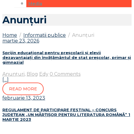
Media
Anunțuri
Home
Informatii publice
Anunțuri
martie 23, 2026
Sprijin educațional pentru preșcolarii și elevii
dezavantajați din învățământul de stat preșcolar, primar și
gimnazial
Anunțuri
,
Blog
Edy
0 Comments
[…]
READ MORE
februarie 13, 2023
REGULAMENT DE PARTICIPARE FESTIVAL – CONCURS
JUDEȚEAN „UN MĂRȚIȘOR PENTRU LITERATURA ROMÂNĂ” 1
MARTIE 2023