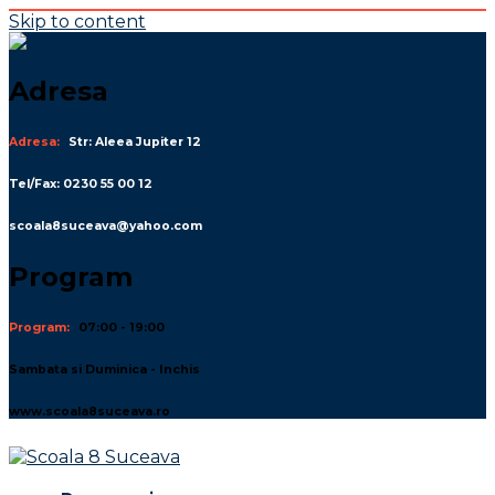
Skip to content
Adresa
Adresa:
Str: Aleea Jupiter 12
Tel/Fax: 0230 55 00 12
scoala8suceava@yahoo.com
Program
Program:
07:00 - 19:00
Sambata si Duminica - Inchis
www.scoala8suceava.ro